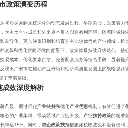
市政策演变历程
个从初步探索到系统深化的动态发展过程。早期阶段，政策着力
措，为本土企业成长和外来资本引入创造有利环境。随着区域经
化和差异化，更加注重识别和培育具有比较优势的产业领域，推
服”改革和优化营商环境的背景下，政策体系持续升级迭代，核
性交易成本、优化要素供给、完善配套服务等综合手段，显著提
地反映出广安市在推动产业升级和经济高质量发展上的战略思路
定了坚实基础。
施成效深度解析
显著凸显。通过强化
产业扶持
和优化
产业优惠
机制，有效促进了
为核心的产业集群，带动区域产业链升级。
产业扶持政策
的精准
长率达15%。同时，
惠企政策扶持
措施如税收减免和融资便利